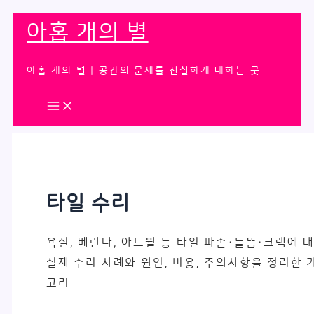
콘
아홉 개의 별
텐
츠
아홉 개의 별 | 공간의 문제를 진실하게 대하는 곳
로
건
너
뛰
기
타일 수리
욕실, 베란다, 아트월 등 타일 파손·들뜸·크랙에 
실제 수리 사례와 원인, 비용, 주의사항을 정리한 
고리