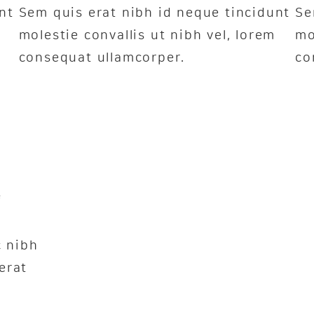
nt
Sem quis erat nibh id neque tincidunt
Se
molestie convallis ut nibh vel, lorem
mo
consequat ullamcorper.
co
f
c nibh
erat