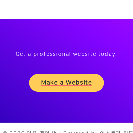
Get a professional website today!
Make a Website