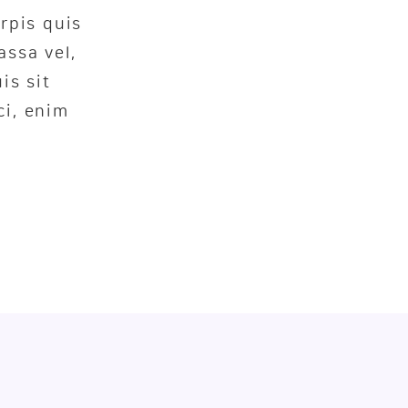
rpis quis
ssa vel,
is sit
ci, enim